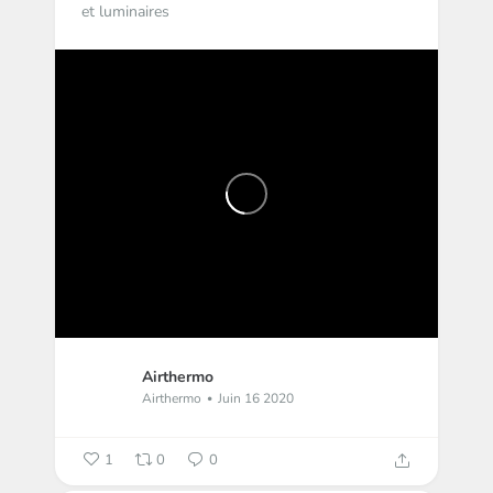
et luminaires
Airthermo
Airthermo
Juin 16 2020
1
0
0