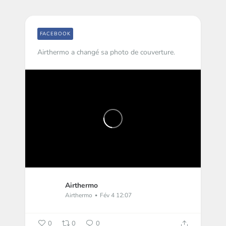
FACEBOOK
Airthermo a changé sa photo de couverture.
Airthermo
Airthermo
Fév 4 12:07
0
0
0