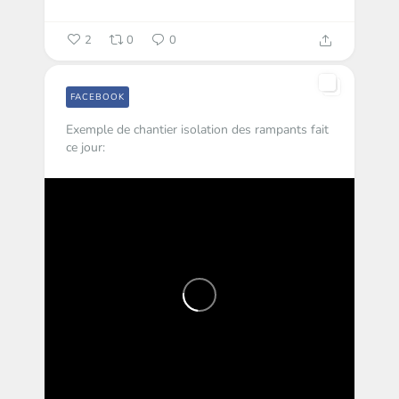
2
0
0
FACEBOOK
Exemple de chantier isolation des rampants fait
ce jour: