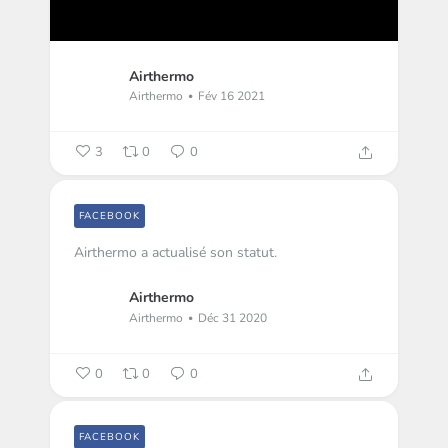
Airthermo
Airthermo
Fév 16 2021
3
0
0
FACEBOOK
Airthermo a actualisé son statut.
Airthermo
Airthermo
Déc 31 2020
0
0
0
FACEBOOK