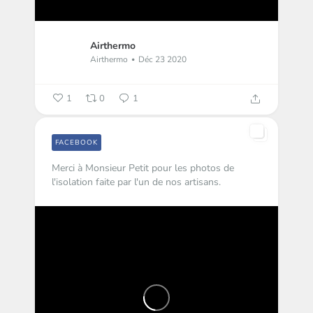
Airthermo
Airthermo
Déc 23 2020
1
0
1
FACEBOOK
Merci à Monsieur Petit pour les photos de
l'isolation faite par l'un de nos artisans.