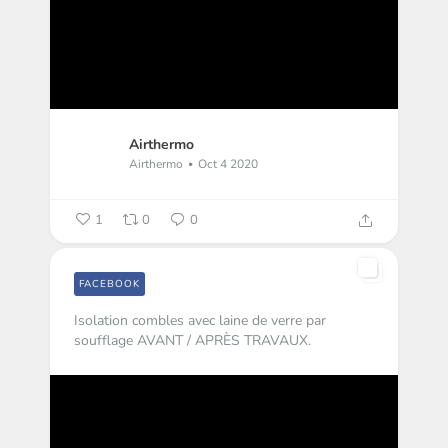
Airthermo
Airthermo
Oct 4 2020
1
0
0
FACEBOOK
Isolation combles avec laine de verre par
soufflage AVANT / APRÈS TRAVAUX.