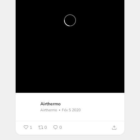
Airthermo
Airthermo
Fév 5 2020
1
0
0