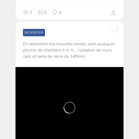
2
0
0
FACEBOOK
En attendant ma nouvelle année, voici quelques
photos de chantiers☺️☺️☺️... Isolation de murs
rails et laine de verre de 140mm