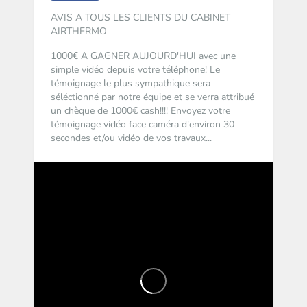
AVIS A TOUS LES CLIENTS DU CABINET
AIRTHERMO
1000€ A GAGNER AUJOURD'HUI avec une
simple vidéo depuis votre téléphone!
Le
témoignage le plus sympathique sera
séléctionné par notre équipe et se verra attribué
un chèque de 1000€ cash!!!!
Envoyez votre
témoignage vidéo face caméra d'environ 30
secondes et/ou vidéo de vos travaux...