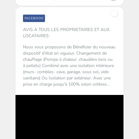
FACEBOOK
AVIS A TOUS LES PROPRIETAIRES ET AUX
LOCATAIRES:
Nous vous proposons de Bénéficier du nouveau
dispositif d'état en vigueur:
Changement de
chauffage (Pompe à chaleur, chaudière bois ou
à pellets)
Combiné avec une isolation intérieure
(murs- combles- cave, garage, sous sol, vide
sanitaire)
Ou Isolation par extérieur.
Avec une
prise en charge jusqu'à 100% selon critères...