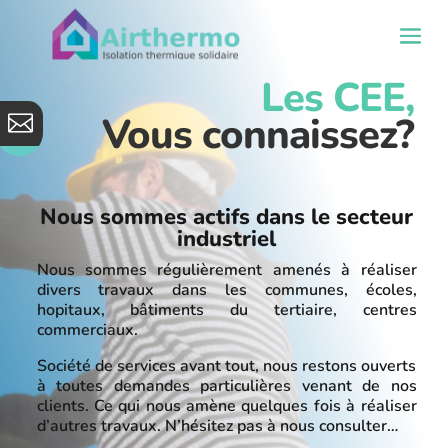
Les CEE,
Vous connaissez?

Nous sommes actifs dans le secteur
industriel
Nous sommes régulièrement amenés à réaliser
divers travaux dans les communes, écoles,
hopitaux, bâtiments du tertiaire, centres
commerciaux.
Société de services avant tout, nous restons ouverts
à toutes demandes particulières venant de nos
clients. Ce qui nous amène quelques fois à réaliser
d’autres travaux. N’hésitez pas à nous consulter…