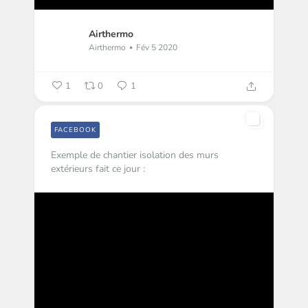
Airthermo
Airthermo
Fév 5 2020
1
0
1
FACEBOOK
Exemple de chantier isolation des murs
extérieurs fait ce jour :