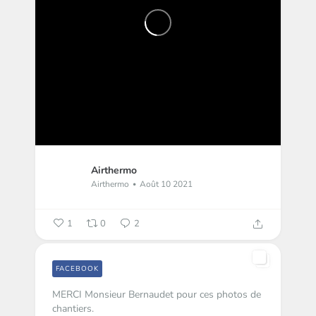
Airthermo
Airthermo
Août 10 2021
1
0
2
FACEBOOK
MERCI Monsieur Bernaudet pour ces photos de
chantiers.