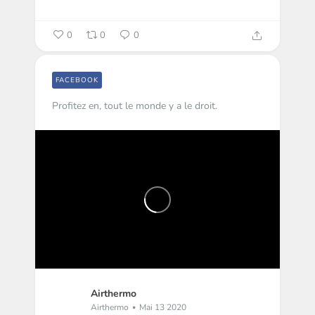
0
0
0
FACEBOOK
Profitez en, tout le monde y a le droit.
Airthermo
Airthermo
Mai 13 2020