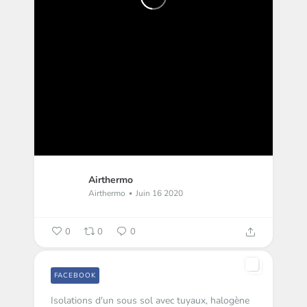
Airthermo
Airthermo
Juin 16 2020
0
0
0
FACEBOOK
Isolations d'un sous sol avec tuyaux, halogène