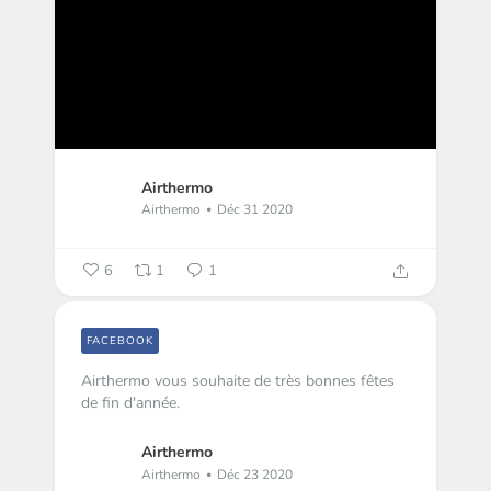
Airthermo
Airthermo
Déc 31 2020
6
1
1
FACEBOOK
Airthermo vous souhaite de très bonnes fêtes
de fin d'année.
Airthermo
Airthermo
Déc 23 2020