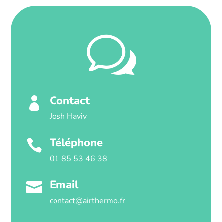
w
Contact

Josh Haviv
Téléphone

01 85 53 46 38
Email

contact@airthermo.fr